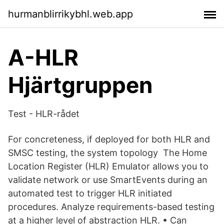
hurmanblirrikybhl.web.app
A-HLR
Hjärtgruppen
Test - HLR-rådet
For concreteness, if deployed for both HLR and
SMSC testing, the system topology The Home
Location Register (HLR) Emulator allows you to
validate network or use SmartEvents during an
automated test to trigger HLR initiated
procedures. Analyze requirements-based testing
at a higher level of abstraction HLR. • Can