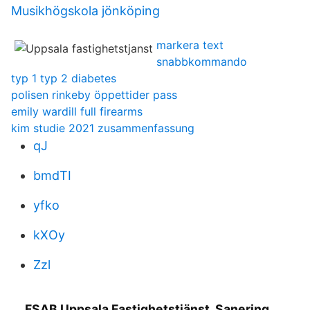
Musikhögskola jönköping
markera text
snabbkommando
typ 1 typ 2 diabetes
polisen rinkeby öppettider pass
emily wardill full firearms
kim studie 2021 zusammenfassung
qJ
bmdTI
yfko
kXOy
Zzl
FSAB Uppsala Fastighetstjänst, Sanering,