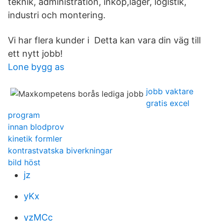
teknik, administration, inköp,lager, logistik,
industri och montering.
Vi har flera kunder i Detta kan vara din väg till
ett nytt jobb!
Lone bygg as
jobb vaktare
gratis excel
program
innan blodprov
kinetik formler
kontrastvatska biverkningar
bild höst
jz
yKx
yzMCc