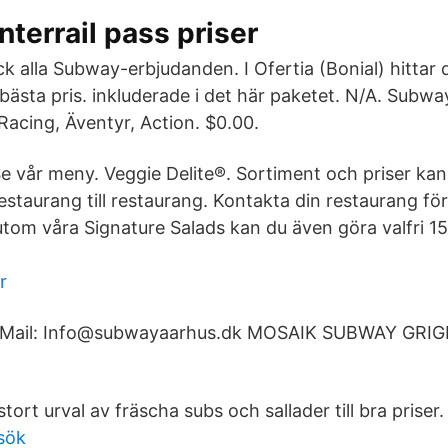
Interrail pass priser
 alla Subway-erbjudanden. I Ofertia (Bonial) hittar 
 bästa pris. inkluderade i det här paketet. N/A. Subw
Racing, Äventyr, Action. $0.00.
e vår meny. Veggie Delite®. Sortiment och priser kan
estaurang till restaurang. Kontakta din restaurang fö
tom våra Signature Salads kan du även göra valfri 15 
r
 . Mail: Info@subwayaarhus.dk MOSAIK SUBWAY GRI
stort urval av fräscha subs och sallader till bra priser.
sök