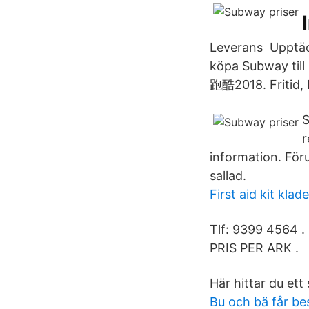
Leverans Upptäck
köpa Subway till
跑酷2018. Fritid, 
S
r
information. Föru
sallad.
First aid kit klade
Tlf: 9399 4564
PRIS PER ARK .
Här hittar du ett 
Bu och bä får be