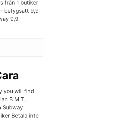
s från 1 butiker
– betygsatt 9,9
bway 9,9
Cara
 you will find
lian B.M.T.,
ch Subway
iker Betala inte