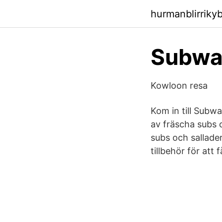
hurmanblirriky
Subway
Kowloon resa
Kom in till Subwa
av fräscha subs oc
subs och sallader 
tillbehör för att