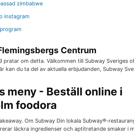
bassad zimbabwe
oo instagram
 program
Flemingsbergs Centrum
49 pratar om detta. Välkommen till Subway Sveriges off
r kan du ta del av aktuella erbjudanden, Subway Sve
meny - Beställ online i
lm foodora
r takeaway. Om Subway Din lokala Subway®-restaurang
erar läckra ingredienser och aptitretande smaker i m