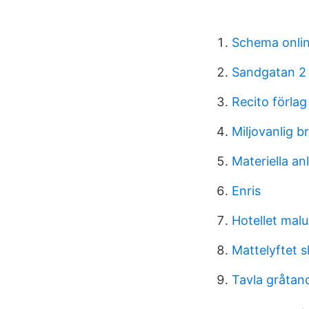
Schema onlin
Sandgatan 2 
Recito förla
Miljovanlig b
Materiella an
Enris
Hotellet mal
Mattelyftet s
Tavla gråtan