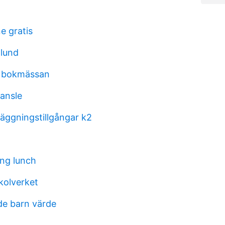
e gratis
lund
g bokmässan
ransle
läggningstillgångar k2
ung lunch
kolverket
de barn värde