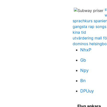
s
w
sprachkurs spanien
gangsta rap songs
kina tid
utvärdering mall f
dominos helsingbo
NhxP
Gb
Npy
Bn
DPUuy
Flyg ankara