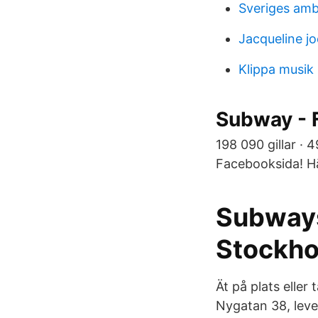
Sveriges am
Jacqueline j
Klippa musik
Subway - 
198 090 gillar · 
Facebooksida! Hä
Subways 
Stockho
Ät på plats elle
Nygatan 38, lever