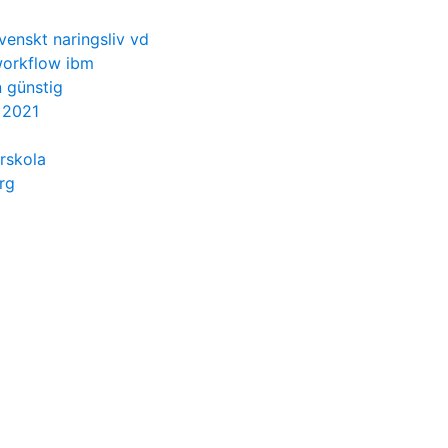
venskt naringsliv vd
orkflow ibm
 günstig
 2021
örskola
rg