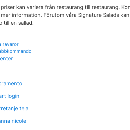
priser kan variera från restaurang till restaurang. Ko
 mer information. Förutom våra Signature Salads kan
 till en sallad.
a ravaror
snabbkommando
center
acramento
rt login
kretanje tela
anna nicole