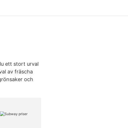
u ett stort urval
rval av fräscha
, grönsaker och