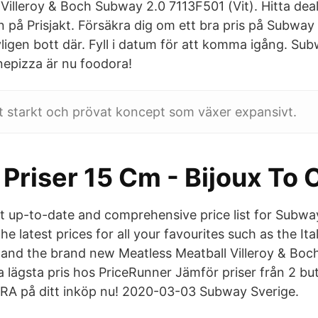
Villeroy & Boch Subway 2.0 7113F501 (Vit). Hitta deal
på Prisjakt. Försäkra dig om ett bra pris på Subway 
ligen bott där. Fyll i datum för att komma igång. Su
epizza är nu foodora!
t starkt och prövat koncept som växer expansivt.
Priser 15 Cm - Bijoux To 
t up-to-date and comprehensive price list for Subway
he latest prices for all your favourites such as the Ita
 and the brand new Meatless Meatball Villeroy & Bo
a lägsta pris hos PriceRunner Jämför priser från 2 but
RA på ditt inköp nu! 2020-03-03 Subway Sverige.