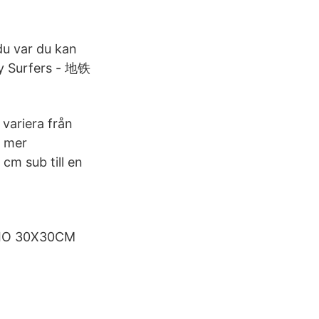
du var du kan
ay Surfers - 地铁
 variera från
r mer
cm sub till en
GIO 30X30CM