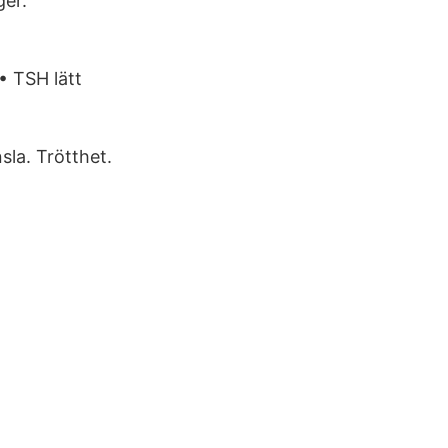
ger.
• TSH lätt
sla. Trötthet.