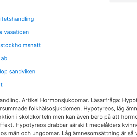
itetshandling
na vasatiden
a stockholmsnatt
 ab
llop sandviken
t
ndling. Artikel Hormonsjukdomar. Läsarfråga: Hypot
örsummade folkhälsosjukdomen. Hypotyreos, låg äm
ktion i sköldkörteln men kan även bero på att horm
r effekt. Hypotyreos drabbar särskilt medelålders kvi
os män och ungdomar. Låg ämnesomsättning är så van