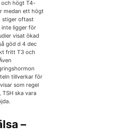
e och högt T4-
er medan ett högt
stiger oftast
inte ligger för
udier visat ökad
så göd d 4 dec
 fritt T3 och
 Även
lagringshormon
n tillverkar för
visar som regel
, TSH ska vara
öjda.
lsa –