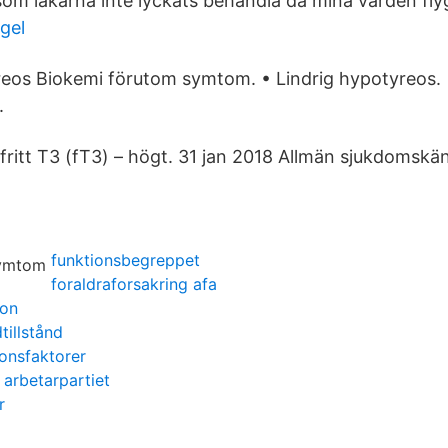
om läkarna inte lyckats behandla då mina värden fly
egel
reos Biokemi förutom symtom. • Lindrig hypotyreos. 
.
 fritt T3 (fT3) – högt. 31 jan 2018 Allmän sjukdomskän
funktionsbegreppet
foraldraforsakring afa
ion
illstånd
onsfaktorer
k arbetarpartiet
r