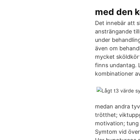
med den k
Det innebär att 
ansträngande til
under behandling
även om behandli
mycket sköldkört
finns undantag. 
kombinationer av
medan andra tyvä
trötthet; viktup
motivation; tung
Symtom vid övera