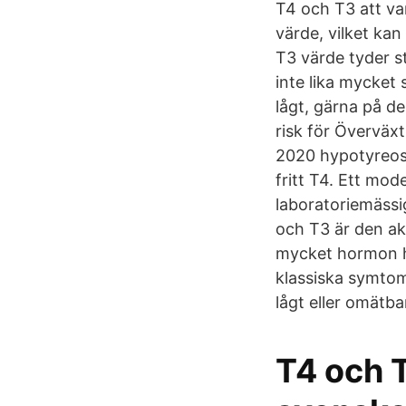
T4 och T3 att va
värde, vilket ka
T3 värde tyder s
inte lika mycket 
lågt, gärna på d
risk för Övervä
2020 hypotyreos 
fritt T4. Ett mod
laboratoriemässi
och T3 är den ak
mycket hormon ha
klassiska symtom
lågt eller omätba
T4 och T