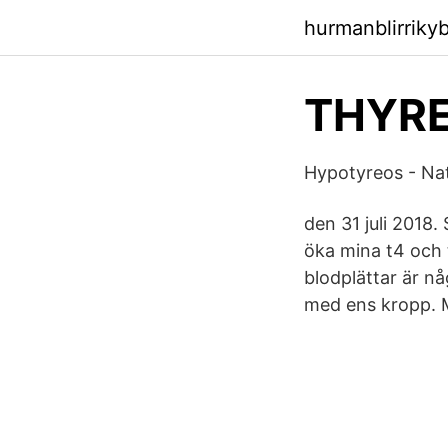
hurmanblirriky
THYRE
Hypotyreos - Nat
den 31 juli 2018.
öka mina t4 och 
blodplättar är nå
med ens kropp. M