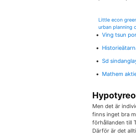
Little econ gre
urban planning 
Ving tsun po
Historieätar
Sd sindangla
Mathem akti
Hypotyreo
Men det är indi
finns inget bra 
förhållanden till
Därför är det all