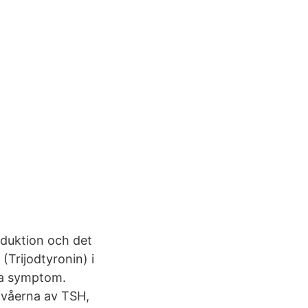
duktion och det
(Trijodtyronin) i
ska symptom.
nivåerna av TSH,