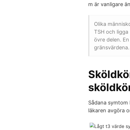
m är vanligare ä
Olika människo
TSH och ligga
övre delen. En 
gränsvärdena.
Sköldkö
sköldkö
Sådana symtom k
läkaren avgöra o