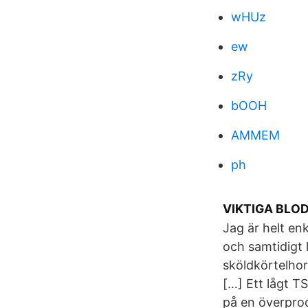
wHUz
ew
zRy
bOOH
AMMEM
ph
VIKTIGA BLO
Jag är helt en
och samtidigt 
sköldkörtelhor
[…] Ett lågt T
på en överpro