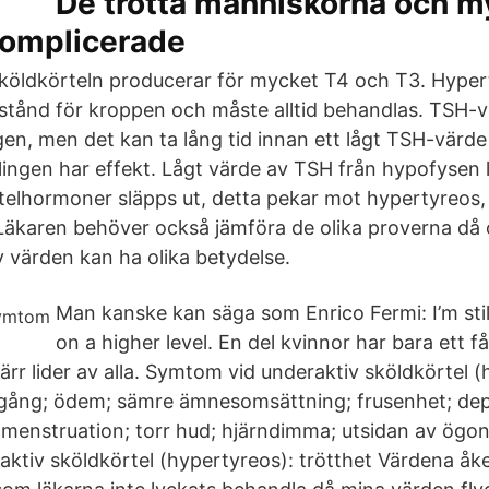
De trötta människorna och m
omplicerade
sköldkörteln producerar för mycket T4 och T3. Hypert
lstånd för kroppen och måste alltid behandlas. TSH-vä
en, men det kan ta lång tid innan ett lågt TSH-värde 
ngen har effekt. Lågt värde av TSH från hypofysen led
elhormoner släpps ut, detta pekar mot hypertyreos
Läkaren behöver också jämföra de olika proverna då 
 värden kan ha olika betydelse.
Man kanske kan säga som Enrico Fermi: I’m sti
on a higher level. En del kvinnor har bara ett 
rr lider av alla. Symtom vid underaktiv sköldkörtel (
pgång; ödem; sämre ämnesomsättning; frusenhet; dep
 menstruation; torr hud; hjärndimma; utsidan av ögo
ktiv sköldkörtel (hypertyreos): trötthet Värdena åk