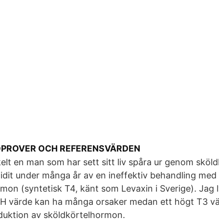
DPROVER OCH REFERENSVÄRDEN
kelt en man som har sett sitt liv spåra ur genom sköl
lidit under många år av en ineffektiv behandling med
mon (syntetisk T4, känt som Levaxin i Sverige). Jag
SH värde kan ha många orsaker medan ett högt T3 vä
duktion av sköldkörtelhormon.