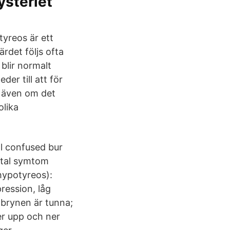
ysteriet
yreos är ett
rdet följs ofta
blir normalt
er till att för
, även om det
olika
ll confused bur
fåtal symtom
hypotyreos):
ression, låg
nbrynen är tunna;
er upp och ner