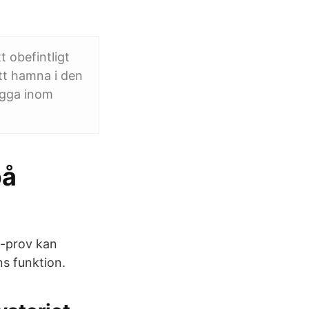
 obefintligt
tt hamna i den
ligga inom
på
H-prov kan
s funktion.