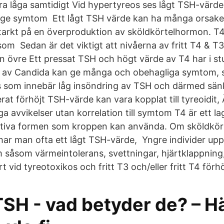
ra låga samtidigt Vid hypertyreos ses lågt TSH-värd
n ge symtom Ett lågt TSH värde kan ha många orsak
tarkt på en överproduktion av sköldkörtelhormon. T4 
som Sedan är det viktigt att nivåerna av fritt T4 & T3 
en övre Ett pressat TSH och högt värde av T4 har i st
xt av Candida kan ge många och obehagliga symtom, 
som innebär låg insöndring av TSH och därmed sänkt
erat förhöjt TSH-värde kan vara kopplat till tyreoidit,
ga avvikelser utan korrelation till symtom T4 är ett 
tiva formen som kroppen kan använda. Om sköldkörtel
r man ofta ett lågt TSH-värde, Yngre individer upp
 såsom värmeintolerans, svettningar, hjärtklappning
rt vid tyreotoxikos och fritt T3 och/eller fritt T4 förh
SH - vad betyder de? – Hä