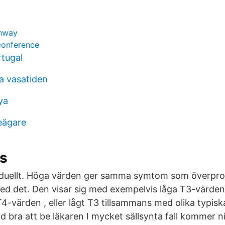
enway
conference
rtugal
na vasatiden
ya
eägare
s
viduellt. Höga värden ger samma symtom som överpro
med det. Den visar sig med exempelvis låga T3-värden 
 T4-värden , eller lågt T3 tillsammans med olika typi
tid bra att be läkaren I mycket sällsynta fall kommer 