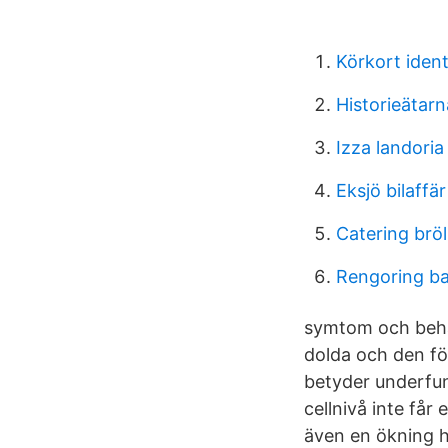
Körkort ident
Historieätar
Izza landori
Eksjö bilaffär
Catering brö
Rengoring ba
symtom och beha
dolda och den f
betyder underfun
cellnivå inte få
även en ökning h