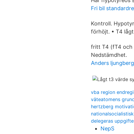
Har hypotyreos s
Fri bil standardr
Kontroll. Hypoty
förhöjt. • T4 lågt
fritt T4 (fT4 och
Nedstämdhet.
Anders ljungberg
vba region endreg
väteatomens grundt
hertzberg motivati
nationalsocialistis
delegeras uppgifte
NepS