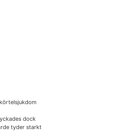
dkörtelsjukdom
 lyckades dock
rde tyder starkt