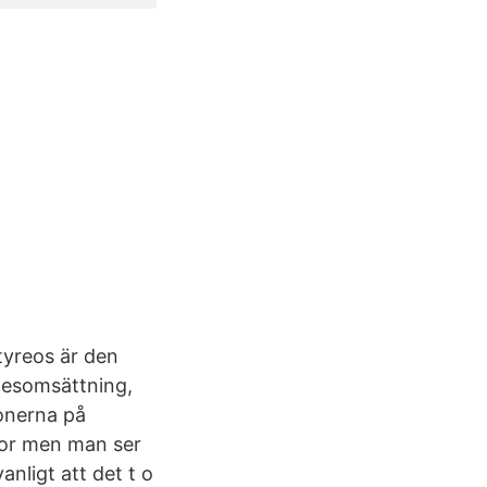
yreos är den
nesomsättning,
onerna på
nnor men man ser
ligt att det t o