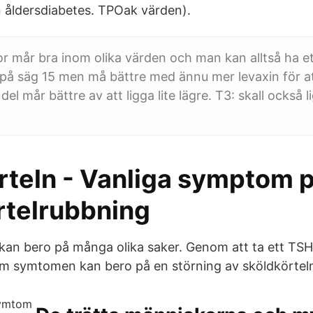
n åldersdiabetes. TPOak värden).
r mår bra inom olika värden och man kan alltså ha ett
 på säg 15 men må bättre med ännu mer levaxin för a
del mår bättre av att ligga lite lägre. T3: skall också 
rteln - Vanliga symptom 
rtelrubbning
an bero på många olika saker. Genom att ta ett TS
m symtomen kan bero på en störning av sköldkörteln