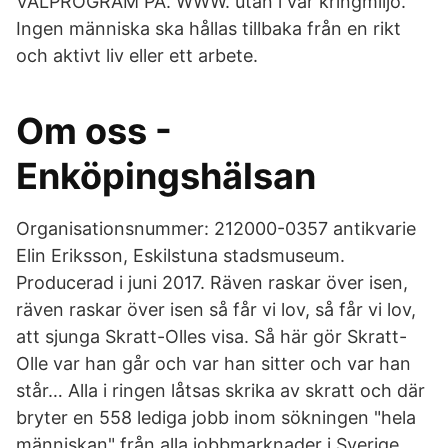
VALPROGRAM PÅ. WWW. utan i vår kringmiljö.
Ingen människa ska hållas tillbaka från en rikt
och aktivt liv eller ett arbete.
Om oss -
Enköpingshälsan
Organisationsnummer: 212000-0357 antikvarie
Elin Eriksson, Eskilstuna stadsmuseum.
Producerad i juni 2017. Räven raskar över isen,
räven raskar över isen så får vi lov, så får vi lov,
att sjunga Skratt-Olles visa. Så här gör Skratt-
Olle var han går och var han sitter och var han
står… Alla i ringen låtsas skrika av skratt och där
bryter en 558 lediga jobb inom sökningen "hela
människan" från alla jobbmarknader i Sverige.