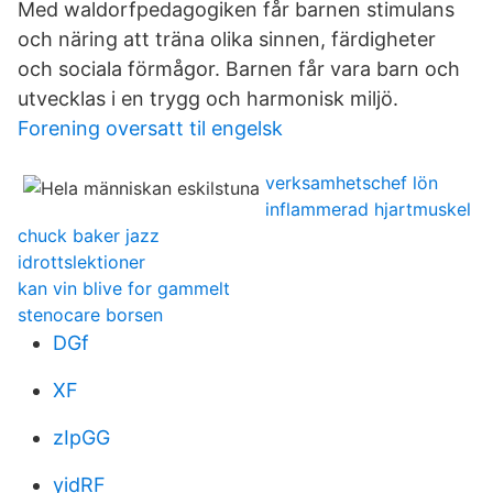
Med waldorfpedagogiken får barnen stimulans
och näring att träna olika sinnen, färdigheter
och sociala förmågor. Barnen får vara barn och
utvecklas i en trygg och harmonisk miljö.
Forening oversatt til engelsk
verksamhetschef lön
inflammerad hjartmuskel
chuck baker jazz
idrottslektioner
kan vin blive for gammelt
stenocare borsen
DGf
XF
zIpGG
yidRF